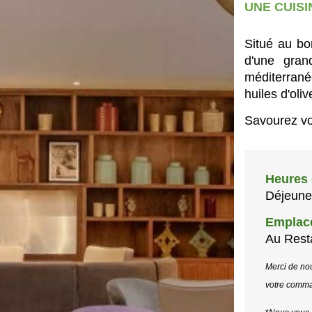
UNE CUISI
Situé au bor
d'une gran
méditerrané
huiles d'oliv
Savourez vot
Heures 
Déjeuner
Emplac
Au Resta
Merci de nou
votre comm