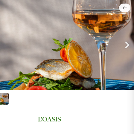
L'O
A
SIS