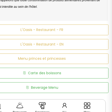
rappelons que toute consommation de produits alimentaires provenant de
st interdite au sein de l'hôtel.
L'Oasis - Restaurant - FR
L'Oasis - Restaurant - EN
Menu princes et princesses
Carte des boissons
Beverage Menu
el
Restaurants
Experiences
ALL
Menu